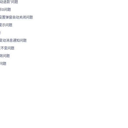
动退款”问题
示0问题
设置弹窗自动关闭问题
提示问题
题
分变动消息通知问题
数不变问题
无效问题
动问题