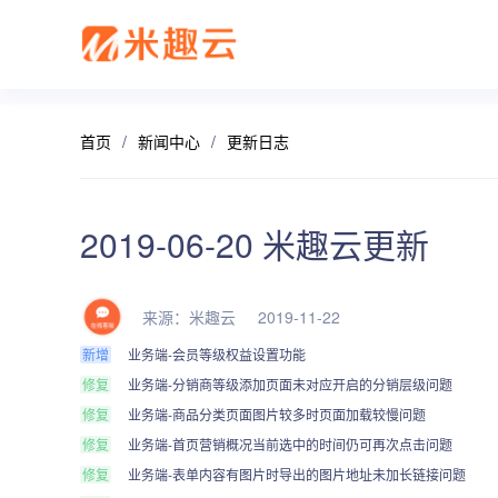
首页
/
新闻中心
/
更新日志
新零售解决方案
产品发布
帮助中心
社交电商解决方案
最新动态
价格套餐
特色功能
营销活动
打造闭合的新零售生态圈
最完整的产品功能信息
解决产品使用问题
创建去中心化的电商
行业最新资讯信息
价格、套餐、更多
店铺装修
拼团
2019-06-20 米趣云更新
会员营销
秒杀
来源：米趣云 2019-11-22
多门店
砍价
新增
业务端-会员等级权益设置功能
修复
业务端-分销商等级添加页面未对应开启的分销层级问题
多商户
定金膨胀
修复
业务端-商品分类页面图片较多时页面加载较慢问题
修复
业务端-首页营销概况当前选中的时间仍可再次点击问题
打包一口
更多
修复
业务端-表单内容有图片时导出的图片地址未加长链接问题