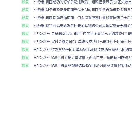
修复
业务端-拼团成功的订单手动退款后，退款记录显示“拼团失败自
修复
业务端-财务退款记录页面微信支付的拼团失败自动退款金额显
修复
业务端-拼团活动添加页面，佣金设置弹窗批量设置按钮点击后
修复
业务端-换货商品重新发货时未填写物流公司只填写单号无相关
修复
H5/公众号-会员删除后拼团组件内的拼团商品已团购数减少问
修复
H5/公众号-实付金额是0的订单维权成功且已退还积分时无积
修复
H5/公众号-待发货的拼团订单商家手动退款成功后商品已团购
修复
H5/公众号-iOS手机分销订单详情页面点击左上角的返回按钮
修复
H5/公众号-iOS手机商品规格选择弹窗滑动时商品详情跟随滑