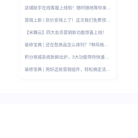
店铺助手在线客服上线啦！随时随地等你来撩~
营销上新 | 砍价安排上了！这次我们免费领！！
【米趣云】四大会员营销新功能惊喜上线！
装修宝典 | 还在愁商品怎么排列？7种风格样式任你选！
积分商城系统新鲜出炉，3大功能带你快速提升用户活跃！
装修宝典 | 用好这些营销组件，轻松搞定活动页面！