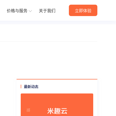
价格与服务
关于我们
立即体验
方案
定制开发解决方案
件
动战略部署
全方位满足您的个性化需求
朋友圈素材
当面付
快速购买
资产转赠
付费会员卡
供货商
最新动态
代理小店
预约到店
商品导入
更多