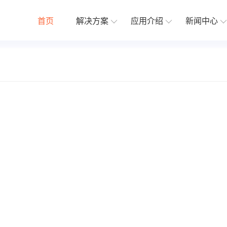
首页
解决方案
应用介绍
新闻中心
分销解决方案
更新日志
原生APP解决
应用插
体系
优惠
建立完善的分销推广体系
稳定迭代更新
助力企业开展移
社群接龙
在线客服
收费券包
电子卡密
第N件打N折
店铺助手
裂变优惠券
积分商城
价
运营笔记
更多