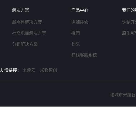
解决方案
产品中心
我们的
新零售解决方案
店铺装修
定制开
社交电商解决方案
拼团
原生A
分销解决方案
秒杀
在线客服系统
友情链接：
米趣云
米趣智创
诸城市米趣智创