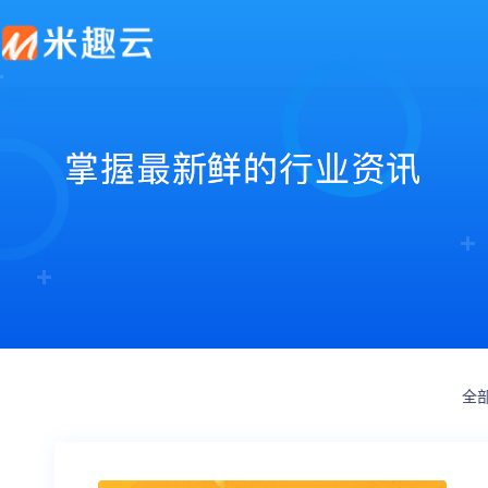
新零售解决方案
产品发布
帮助中心
社交电商解决方案
最新动态
价格套餐
特色功能
营销活动
打造闭合的新零售生态圈
最完整的产品功能信息
解决产品使用问题
创建去中心化的电商体系
行业最新资讯信息
价格、套餐、更多优惠
店铺装修
拼团
会员营销
秒杀
多门店
砍价
多商户
定金膨胀
全
打包一口价
更多